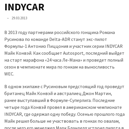
представила
INDYCAR
найсучасніші
вантажівки
29.03.2013
для
військових
В 2013 году партнерами российского гонщика Романа
Русинова по команде Delta-ADR станут экс-пилот
Нова
Формулы-1 Антонио Пиццония и участник серии INDYCAR
Honda
Майк Конвэй. Как сообщает Autosport, последний выйдет
Prelude:
на старт марафона «24 часа Ле-Мана» и проведет полный
гібридний
сезон в чемпионате мира по гонкам на выносливость
камбек
WEC.
В одном экипаже с Русиновым предстоящий год проведут
MOST
британец Майк Конвэй и австралиец Джон Мартин,
USED
CATEGORIES
ранее выступавший в Формуле-Суперлига. Последние
четыре года Конвэй провел в американском чемпионате
INDYCAR, где одержал одну победу. Осенью прошлого года
Новинки
Майк решил больше не участвовать в гонках по овалам,
авто
после чего его менеджер Марк Бланделл устроил пилота в
(6 037)