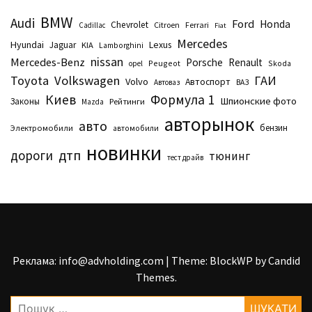
BMW
Audi
Ford
Honda
Chevrolet
Citroen
Ferrari
Cadillac
Fiat
Mercedes
Hyundai
Lexus
Jaguar
KIA
Lamborghini
nissan
Mercedes-Benz
Porsche
Renault
Peugeot
Skoda
opel
Toyota
Volkswagen
ГАИ
Volvo
Автоспорт
Автоваз
ВАЗ
Киев
Формула 1
Шпионские фото
Законы
Рейтинги
Маzda
авторынок
авто
бензин
Электромобили
автомобили
новинки
дтп
дороги
тюнинг
тест драйв
Реклама: info@advholding.com
|
Theme: BlockWP by
Candid
Themes
.
Пошук: