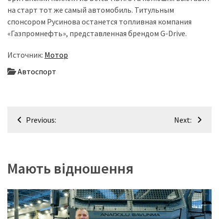
(358)
на старт тот же самый автомобиль. Титульным
спонсором Русинова останется топливная компания
Головне
«Газпромнефть», представленная брендом G-Drive.
(324)
Источник:
Мотор
Тест-
Автоспорт
драйв
(212)
Без
Навігація
рубрики
Previous:
Next:
записів
(142)
Мають відношення