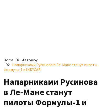
доступний
з
п’ятьма
різними
двигунами
У
рф
почали
масово
Home
Автошоу
шукати
Напарниками Русинова в Ле-Мане станут пилоты
в
Формулы-1 и INDYCAR
інтернеті
Напарниками Русинова
“як
злити
в Ле-Мане станут
бензин”
пилоты Формулы-1 и
Scania