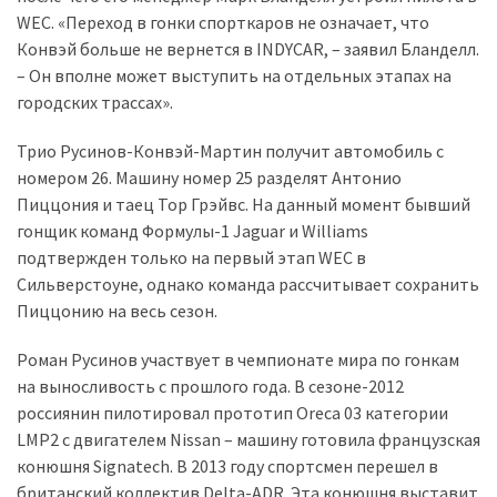
WEC. «Переход в гонки спорткаров не означает, что
Історії
Конвэй больше не вернется в INDYCAR, – заявил Бланделл.
(3 678)
– Он вполне может выступить на отдельных этапах на
городских трассах».
Тюнинг
і
Трио Русинов-Конвэй-Мартин получит автомобиль с
спорт
номером 26. Машину номер 25 разделят Антонио
(733)
Пиццония и таец Тор Грэйвс. На данный момент бывший
гонщик команд Формулы-1 Jaguar и Williams
Події
подтвержден только на первый этап WEC в
(521)
Сильверстоуне, однако команда рассчитывает сохранить
Пиццонию на весь сезон.
Автовласнику
(474)
Роман Русинов участвует в чемпионате мира по гонкам
на выносливость с прошлого года. В сезоне-2012
Автозакон
россиянин пилотировал прототип Oreca 03 категории
(370)
LMP2 с двигателем Nissan – машину готовила французская
конюшня Signatech. В 2013 году спортсмен перешел в
Автошоу
британский коллектив Delta-ADR. Эта конюшня выставит