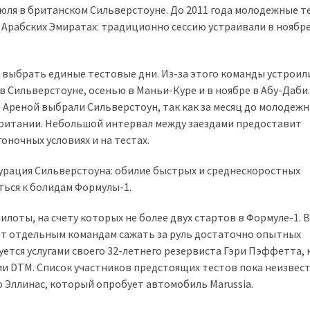
 июля в британском Сильверстоуне. До 2011 года молодежные т
Арабских Эмиратах: традиционно сессию устраивали в ноябре
 выбрать единые тестовые дни. Из-за этого команды устроил
 Сильверстоуне, осенью в Маньи-Куре и в ноябре в Абу-Даби.
 Ареной выбрали Сильверстоун, так как за месяц до молодеж
британии. Небольшой интервал между заездами предоставит
оночных условиях и на тестах.
ация Сильверстоуна: обилие быстрых и среднескоростных
ься к болидам Формулы-1.
лоты, на счету которых не более двух стартов в Формуле-1. 
яет отдельным командам сажать за руль достаточно опытных
уется услугами своего 32-летнего резервиста Гэри Пэффетта, 
и DTM. Список участников предстоящих тестов пока неизвест
Эллинас, который опробует автомобиль Marussia.