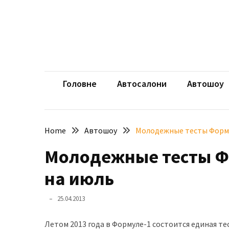
Skip
Skip
to
to
content
content
НЕДАВНІ
ЗАПИСИ
aut
Автомоб
Розкішний
і
Головне
Автосалони
Автошоу
потужний:
електромобіль
Bentley
Home
Автошоу
Молодежные тесты Форму
Torcal
Молодежные тесты Фо
Нарешті
презентували
на июль
новий
BMW
25.04.2013
X5
Neue
Летом 2013 года в Формуле-1 состоится единая те
Klasse