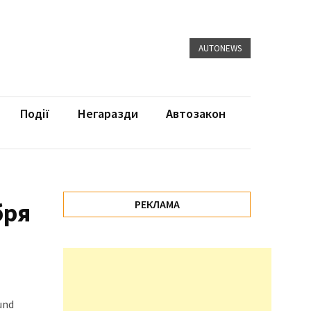
AUTONEWS
Події
Негаразди
Автозакон
бря
РЕКЛАМА
und