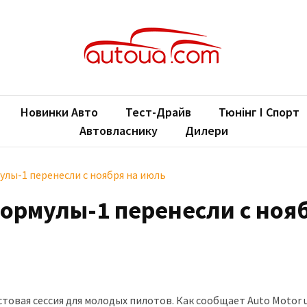
oUA.com
ільні новини
Новинки Авто
Тест-Драйв
Тюнінг І Спорт
Автовласнику
Дилери
лы-1 перенесли с ноября на июль
рмулы-1 перенесли с ноя
стовая сессия для молодых пилотов. Как сообщает Auto Motor 