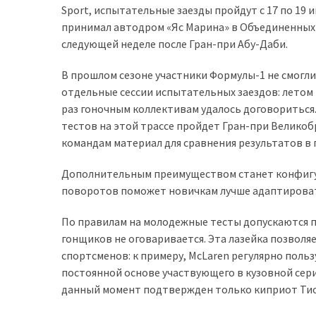
Sport, испытательные заезды пройдут с 17 по 19
доступний
принимал автодром «Яс Марина» в Объединенных 
з
следующей неделе после Гран-при Абу-Даби.
п’ятьма
різними
В прошлом сезоне участники Формулы-1 не смогли
двигунами
отдельные сессии испытательных заездов: летом в
раз гоночным коллективам удалось договориться.
У
тестов на этой трассе пройдет Гран-при Велико
рф
командам материал для сравнения результатов в г
почали
масово
Дополнительным преимуществом станет конфигур
шукати
поворотов поможет новичкам лучше адаптироват
в
інтернеті
По правилам на молодежные тесты допускаются пи
“як
гонщиков не оговаривается. Эта лазейка позвол
злити
спортсменов: к примеру, McLaren регулярно польз
бензин”
постоянной основе участвующего в кузовной сери
данный момент подтвержден только киприот Тио 
Scania