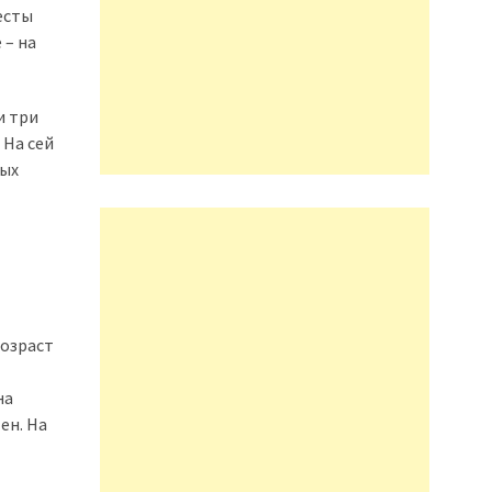
есты
 – на
и три
 На сей
ных
Возраст
на
ен. На