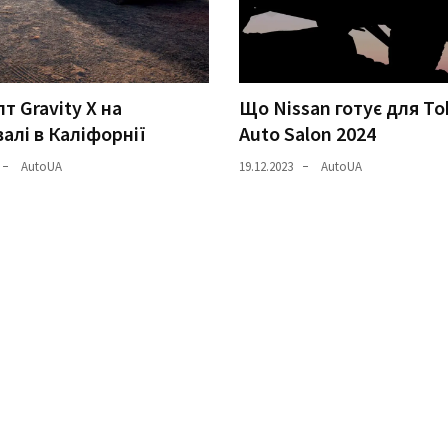
т Gravity X на
Що Nissan готує для To
алі в Каліфорнії
Auto Salon 2024
AutoUA
19.12.2023
AutoUA