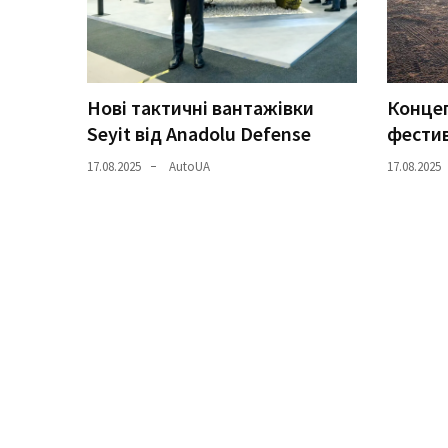
Історії
(3 678)
Нові тактичні вантажівки
Концеп
Тюнинг
Seyit від Anadolu Defense
фестив
і
спорт
17.08.2025
AutoUA
17.08.2025
(733)
Події
(521)
Автовласнику
(474)
Автозакон
(370)
Автошоу