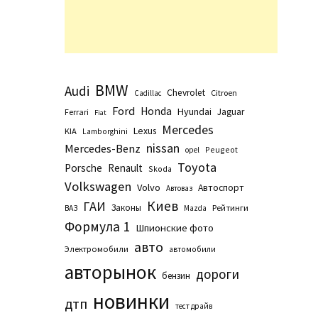
BMW
Audi
Chevrolet
Citroen
Cadillac
Ford
Honda
Hyundai
Jaguar
Ferrari
Fiat
Mercedes
Lexus
KIA
Lamborghini
nissan
Mercedes-Benz
Peugeot
opel
Toyota
Porsche
Renault
Skoda
Volkswagen
Volvo
Автоспорт
Автоваз
Киев
ГАИ
Законы
Рейтинги
ВАЗ
Маzda
Формула 1
Шпионские фото
авто
Электромобили
автомобили
авторынок
дороги
бензин
новинки
дтп
тест драйв