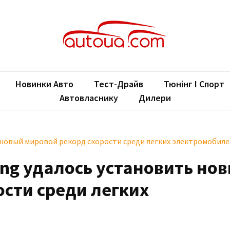
oUA.com
ільні новини
Новинки Авто
Тест-Драйв
Тюнінг І Спорт
Автовласнику
Дилери
 новый мировой рекорд скорости среди легких электромобил
ing удалось установить но
ости среди легких