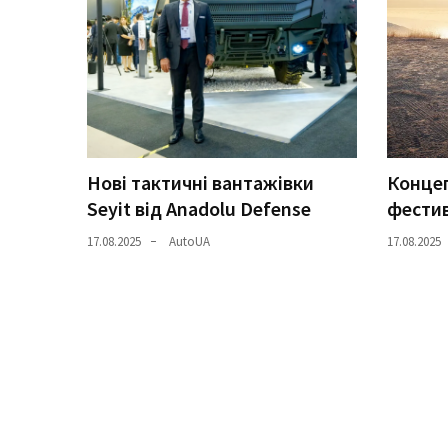
Історії
(3 678)
Тюнинг
і
спорт
Нові тактичні вантажівки
Концеп
(733)
Seyit від Anadolu Defense
фестив
Події
17.08.2025
AutoUA
17.08.2025
(521)
Автовласнику
(474)
Автозакон
(370)
Автошоу