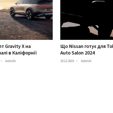
т Gravity X на
Що Nissan готує для To
алі в Каліфорнії
Auto Salon 2024
AutoUA
19.12.2023
AutoUA