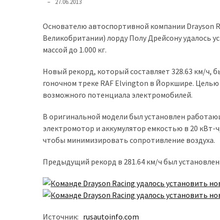
27.06.2013
доступний
з
Основателю автоспортивной компании Drayson Ra
п’ятьма
Великобритании) лорду Полу Дрейсону удалось у
різними
массой до 1.000 кг.
двигунами
Новый рекорд, который составляет 328.63 км/ч,
У
гоночном треке RAF Elvington в Йоркшире. Цель
рф
возможного потенциала электромобилей.
почали
масово
В оригинальной модели был установлен работающ
шукати
электромотор и аккумулятор емкостью в 20 кВт-ч
в
чтобы минимизировать сопротивление воздуха.
інтернеті
Предыдущий рекорд в 281.64 км/ч был установлен в
“як
злити
бензин”
Scania
Источник:
rusautoinfo.com