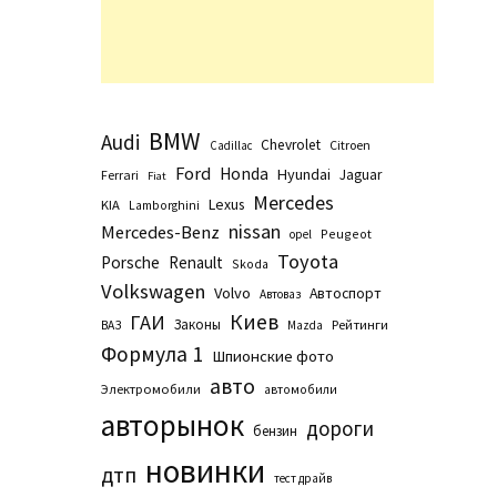
BMW
Audi
Chevrolet
Citroen
Cadillac
Ford
Honda
Hyundai
Jaguar
Ferrari
Fiat
Mercedes
Lexus
KIA
Lamborghini
nissan
Mercedes-Benz
Peugeot
opel
Toyota
Porsche
Renault
Skoda
Volkswagen
Volvo
Автоспорт
Автоваз
Киев
ГАИ
Законы
Рейтинги
ВАЗ
Маzda
Формула 1
Шпионские фото
авто
Электромобили
автомобили
авторынок
дороги
бензин
новинки
дтп
тест драйв