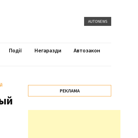
AUTONEWS
Події
Негаразди
Автозакон
ей
РЕКЛАМА
вый