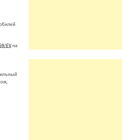
мобилей
69/EV
на
сильный
зом,