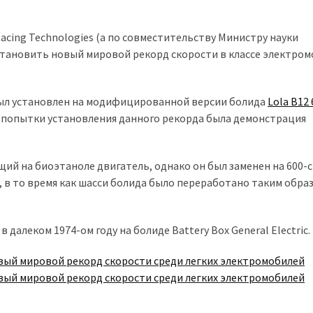
cing Technologies (а по совместительству Министру науки
становить новый мировой рекорд скорости в классе электро
 был установлен на модифицированной версии болида
Lola B12 
ю попытки установления данного рекорда была демонстрация
ий на биоэтаноле двигатель, однако он был заменен на 600-
, в то время как шасси болида было переработано таким обра
 далеком 1974-ом году на болиде Battery Box General Electric.