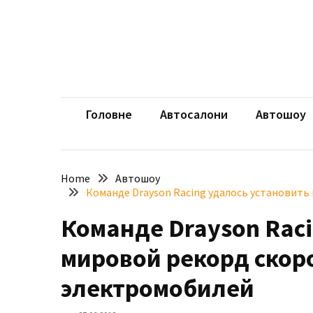
Skip
Skip
to
to
content
content
НЕДАВНІ
ЗАПИСИ
aut
Автомоб
Розкішний
і
Головне
Автосалони
Автошоу
потужний:
електромобіль
Bentley
Home
Автошоу
Torcal
Команде Drayson Racing удалось установить
Нарешті
Команде Drayson Rac
презентували
новий
мировой рекорд скор
BMW
X5
электромобилей
Neue
Klasse