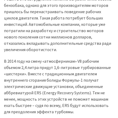
бензобака, однако для этого производителям моторов
Історії
пришлось бы перенастраивать поведение рабочих
(3 678)
циклов двигателя. Такая работа потребует больших
инвестиций. Автомобильные компании, которые уже
Тюнинг
потратили на разработку и строительство моторов
і
нового поколения сотни миллионов долларов,
спорт
отказались вкладывать дополнительные средства ради
(733)
увеличения оборотистости.
Події
В 2014 году на смену «атмосферникам» V8 рабочим
(521)
объемом 2,4 литра придут 1,6-литровые турбированные
«шестерки». Вместе с традиционным двигателем
Автовласнику
внутреннего сгорания болиды Формулы-1 получат
(474)
электрические движущие установки, объединенные
аббревиатурой ERS (Energy Recovery Systems). Тем не
Автозакон
менее, мощность этих устройств не поможет машинам
(370)
ехать быстрее – судя по всему, ERS будут использовать
для преодоления эффекта турбоямы.
Автошоу