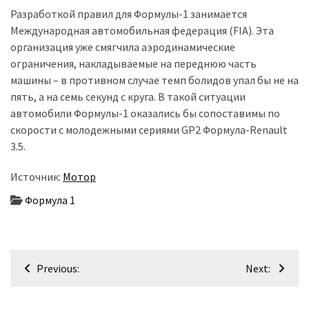
(358)
Разработкой правил для Формулы-1 занимается
Международная автомобильная федерация (FIA). Эта
Головне
организация уже смягчила аэродинамические
(324)
ограничения, накладываемые на переднюю часть
машины – в противном случае темп болидов упал бы не на
Тест-
пять, а на семь секунд с круга. В такой ситуации
драйв
автомобили Формулы-1 оказались бы сопоставимы по
(212)
скорости с молодежными сериями GP2 Формула-Renault
3.5.
Без
рубрики
Источник:
Мотор
(142)
Формула 1
Навігація
Previous:
Next:
записів