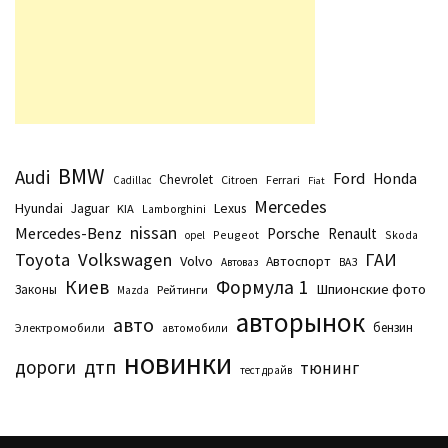
BMW
Audi
Ford
Honda
Chevrolet
Citroen
Ferrari
Cadillac
Fiat
Mercedes
Hyundai
Lexus
Jaguar
KIA
Lamborghini
nissan
Mercedes-Benz
Porsche
Renault
Peugeot
Skoda
opel
Toyota
Volkswagen
ГАИ
Volvo
Автоспорт
Автоваз
ВАЗ
Киев
Формула 1
Шпионские фото
Законы
Рейтинги
Маzda
авторынок
авто
бензин
Электромобили
автомобили
новинки
дтп
дороги
тюнинг
тест драйв