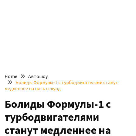
доступний
з
п’ятьма
різними
двигунами
У
рф
почали
масово
Home
Автошоу
шукати
Болиды Формулы-1 с турбодвигателями станут
в
медленнее на пять секунд
інтернеті
Болиды Формулы-1 с
“як
злити
турбодвигателями
бензин”
станут медленнее на
Scania