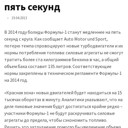
представила
пять секунд
найсучасніші
вантажівки
19.04.2013
для
військових
В 2014 году болиды Формулы-1 станут медленнее на пять
секунд с круга. Как сообщает Auto Motor und Sport,
Нова
потерю темпа спровоцируют новые турбодвигатели и их
Honda
нормы потребления топлива: силовые агрегаты не смогут
Prelude:
тратить более ста килограммов бензина в час, а общий
гібридний
объем бака составит 135 литров. Соответствующие
камбек
нормы закреплены в техническом регламенте Формулы-1
на 2014 год.
MOST
«Красная зона» новых двигателей будет находиться на 15
USED
CATEGORIES
тысячах оборотах в минуту. Аналитики указывают, что на
деле пиковые значения будут достигаться крайне редко –
участники Формулы-1 не будут раскручивать силовые
Новинки
агрегаты до предела, чтобы сэкономить топливо.
авто
Решить это затруднение помогло бы увеличение объема
(6 037)