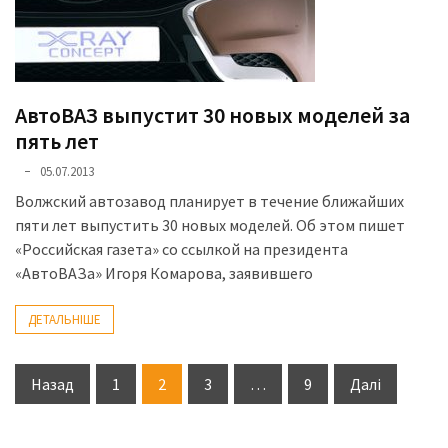
АвтоВАЗ выпустит 30 новых моделей за
пять лет
05.07.2013
Волжский автозавод планирует в течение ближайших
пяти лет выпустить 30 новых моделей. Об этом пишет
«Российская газета» со ссылкой на президента
«АвтоВАЗа» Игоря Комарова, заявившего
ДЕТАЛЬНІШЕ
Пагінація
Назад
1
2
3
…
9
Далі
записів