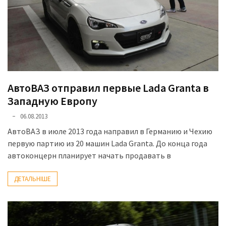
Історії
(3 678)
Тюнинг
і
спорт
АвтоВАЗ отправил первые Lada Granta в
(733)
Западную Европу
Події
06.08.2013
(521)
АвтоВАЗ в июле 2013 года направил в Германию и Чехию
первую партию из 20 машин Lada Granta. До конца года
Автовласнику
автоконцерн планирует начать продавать в
(474)
ДЕТАЛЬНІШЕ
Автозакон
(370)
Автошоу