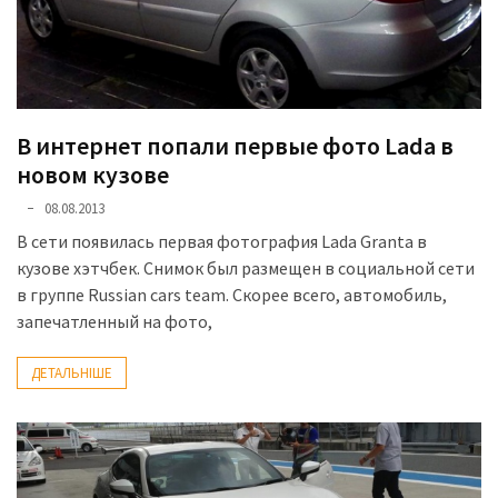
представила
найсучасніші
вантажівки
для
військових
В интернет попали первые фото Lada в
Нова
новом кузове
Honda
08.08.2013
Prelude:
гібридний
В сети появилась первая фотография Lada Granta в
камбек
кузове хэтчбек. Снимок был размещен в социальной сети
в группе Russian cars team. Скорее всего, автомобиль,
запечатленный на фото,
MOST
USED
ДЕТАЛЬНІШЕ
CATEGORIES
Новинки
авто
(6 037)