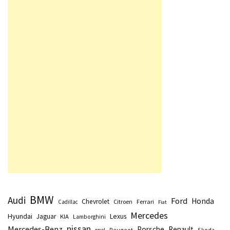
BMW
Audi
Ford
Honda
Chevrolet
Citroen
Ferrari
Cadillac
Fiat
Mercedes
Hyundai
Lexus
Jaguar
KIA
Lamborghini
nissan
Mercedes-Benz
Porsche
Renault
Peugeot
Skoda