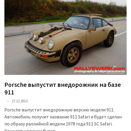
Історії
(3 678)
Тюнинг
і
спорт
(733)
Події
(521)
Porsche выпустит внедорожник на базе
Автовласнику
911
(474)
27.12.2013
Автозакон
Porsche выпустит внедорожную версию модели 911.
(370)
Автомобиль получит название 911 Safari и будет сделан
по образу раллийной модели 1978 года 911 SC Safari.
Автошоу
Концепт новинки будет