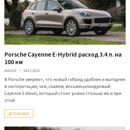
представила
найсучасніші
вантажівки
для
військових
Нова
Honda
Porsche Cayenne E-Hybrid расход 3.4 л. на
Prelude:
100 км
гібридний
камбек
AutoUA
04.12.2014
В Porsche уверяют, что новый гибрид удобнее и выгоднее
в эксплуатации, чем, скажем, восьмицилиндровый
MOST
Cayenne S diesel, который стоит ровно столько же и при
USED
этом
CATEGORIES
ДЕТАЛЬНІШЕ
Новинки
авто
(6 037)