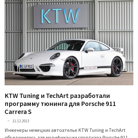
KTW Tuning и TechArt разработали
программу тюнинга для Porsche 911
Carrera S
11.12.2013
Инженеры немецких автоателье KTW Tuning и TechArt
объединились для модификации спорткара Porsche 911