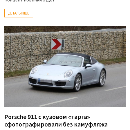
(358)
ДЕТАЛЬНІШЕ
Головне
(324)
Тест-
драйв
(212)
Без
рубрики
(142)
Porsche 911 с кузовом «тарга»
сфотографировали без камуфляжа