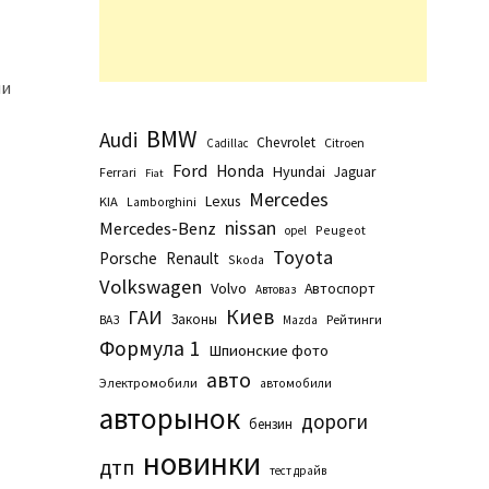
ли
BMW
Audi
Chevrolet
Citroen
Cadillac
Ford
Honda
Hyundai
Jaguar
Ferrari
Fiat
Mercedes
Lexus
KIA
Lamborghini
nissan
Mercedes-Benz
Peugeot
opel
Toyota
Porsche
Renault
Skoda
Volkswagen
Volvo
Автоспорт
Автоваз
Киев
ГАИ
Законы
Рейтинги
ВАЗ
Маzda
Формула 1
Шпионские фото
авто
Электромобили
автомобили
авторынок
дороги
бензин
новинки
дтп
тест драйв