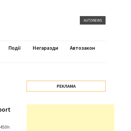
AUTONEWS
Події
Негаразди
Автозакон
РЕКЛАМА
port
 450h