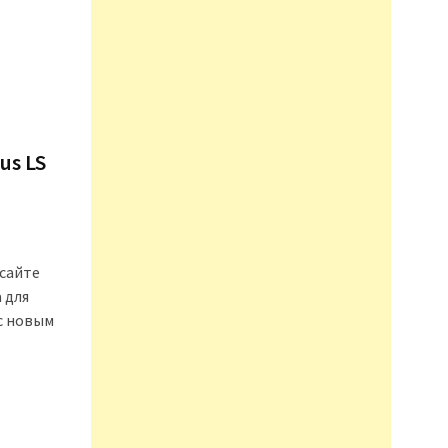
us LS
 сайте
 для
 с новым