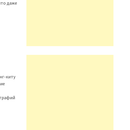
что даже
нг-киту
кие
ографий