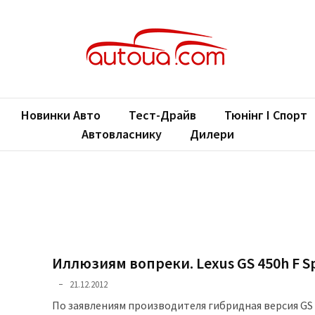
oUA.com
ільні новини
Новинки Авто
Тест-Драйв
Тюнінг І Спорт
Автовласнику
Дилери
Иллюзиям вопреки. Lexus GS 450h F S
21.12.2012
По заявлениям производителя гибридная версия GS