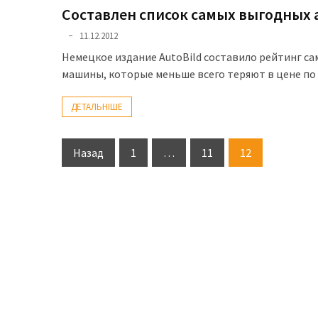
(358)
Составлен список самых выгодных
11.12.2012
Головне
Немецкое издание AutoBild составило рейтинг с
(324)
машины, которые меньше всего теряют в цене по
Тест-
драйв
ДЕТАЛЬНІШЕ
(212)
Пагінація
Назад
1
…
11
12
Без
записів
рубрики
(142)