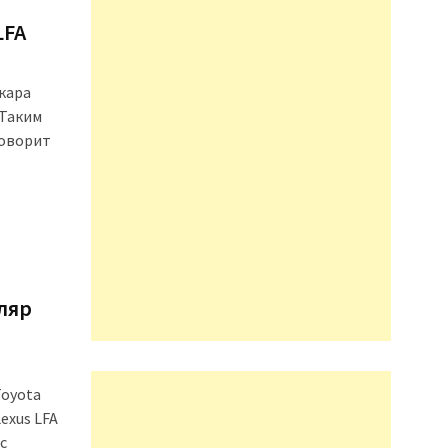
LFA
кара
 Таким
говорит
ляр
Toyota
exus LFA
с