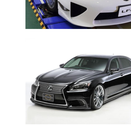
Історії
(3 678)
Тюнинг
і
спорт
(733)
Події
(521)
Автовласнику
(474)
Автозакон
(370)
Автошоу