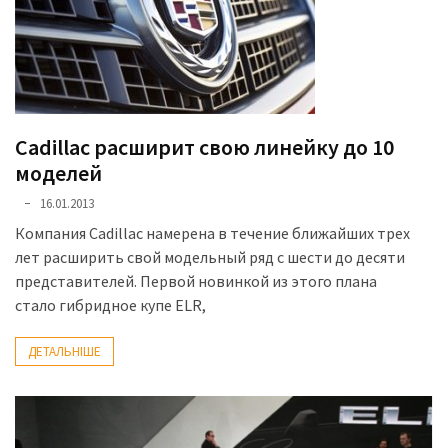
представила
найсучасніші
вантажівки
для
військових
Нова
Cadillac расширит свою линейку до 10
Honda
моделей
Prelude:
16.01.2013
гібридний
Компания Cadillac намерена в течение ближайших трех
камбек
лет расширить свой модельный ряд с шести до десяти
представителей. Первой новинкой из этого плана
стало гибридное купе ELR,
MOST
USED
CATEGORIES
ДЕТАЛЬНІШЕ
Новинки
авто
(6 037)