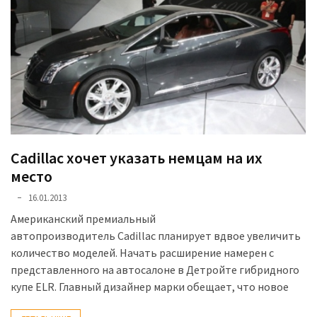
Історії
(3 678)
Тюнинг
і
спорт
(733)
Cadillac хочет указать немцам на их
Події
место
(521)
16.01.2013
Автовласнику
Американский премиальный
(474)
автопроизводитель Cadillac планирует вдвое увеличить
количество моделей. Начать расширение намерен с
Автозакон
представленного на автосалоне в Детройте гибридного
(370)
купе ELR. Главный дизайнер марки обещает, что новое
Автошоу