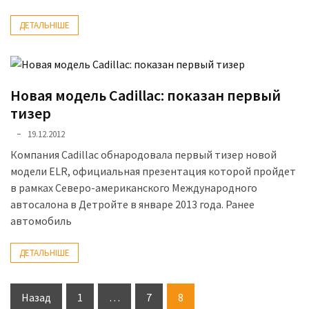
ДЕТАЛЬНІШЕ
Новая модель Cadillac: показан первый
тизер
19.12.2012
Компания Cadillac обнародовала первый тизер новой
модели ELR, официальная презентация которой пройдет
в рамках Северо-американского Международного
автосалона в Детройте в январе 2013 года. Ранее
автомобиль
ДЕТАЛЬНІШЕ
Пагінація
Назад
1
…
7
8